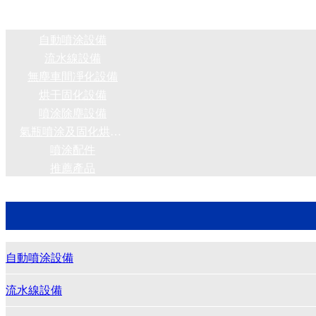
自動噴涂設備
流水線設備
無塵車間凈化設備
烘干固化設備
噴涂除塵設備
氣瓶噴涂及固化烘干設備
噴涂配件
推薦產品
自動噴涂設備
流水線設備