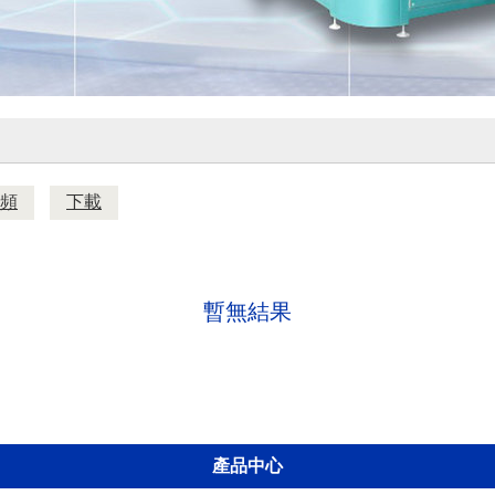
頻
下載
暫無結果
產品中心