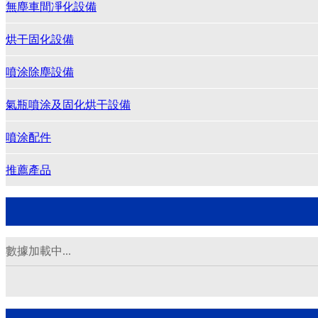
無塵車間凈化設備
烘干固化設備
噴涂除塵設備
氣瓶噴涂及固化烘干設備
噴涂配件
推薦產品
數據加載中...